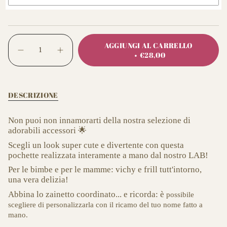
{"in_cart_html"=>"
AGGIUNGI AL CARRELLO
<span
Diminuisci
Pulsante
€28,00
class=\"quantity-
la
aumenta
quantità
quantità
cart\">
per
-
{{
Pochette
Pochette
quantity
LAB
LAB
DESCRIZIONE
vichy
vichy
}}
con
con
</span>
frill
frill"
nel
Non puoi non innamorarti della nostra selezione di
carrello",
adorabili accessori 🌟
"decrease"=>"Diminuisci
Scegli un look super cute e divertente con questa
la
pochette realizzata interamente a mano dal nostro LAB!
quantità
Per le bimbe e per le mamme: vichy e frill tutt'intorno,
per
una vera delizia!
{{
product
Abbina lo zainetto coordinato... e ricorda: è
possibile
}}",
scegliere di personalizzarla con il ricamo del tuo nome fatto a
"multiples_of"=>"Incrementi
mano.
di