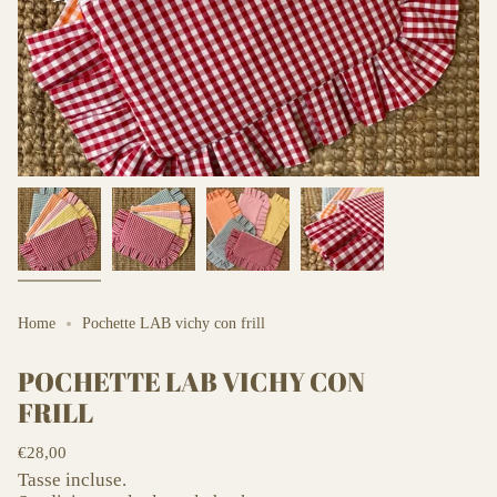
Home
Pochette LAB vichy con frill
POCHETTE LAB VICHY CON
FRILL
Prezzo
€28,00
base
Tasse incluse.