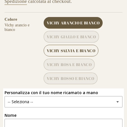
Spedizione
calcolata al checkout.
Colore
VICHY ARANCIO E BIANCO
Vichy arancio e
VARIANTE
bianco
ESAURITA
VICHY GIALLO E BIANCO
O
VARIANTE
NON
ESAURITA
DISPONIBILE
VICHY SALVIA E BIANCO
O
VARIANTE
NON
ESAURITA
DISPONIBILE
VICHY ROSA E BIANCO
O
VARIANTE
NON
ESAURITA
DISPONIBILE
VICHY ROSSO E BIANCO
O
VARIANTE
NON
ESAURITA
DISPONIBILE
Personalizza con il tuo nome ricamato a mano
O
NON
DISPONIBILE
Nome