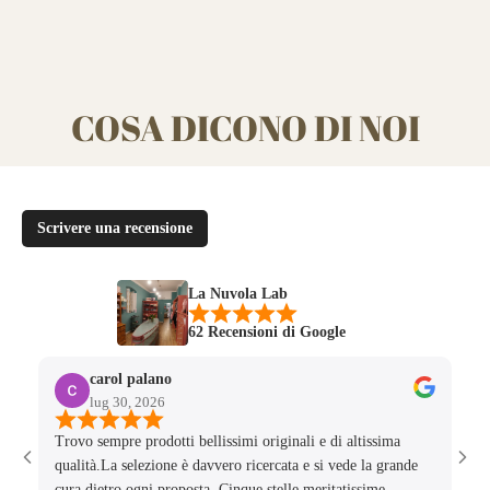
"minimum_of"=>"Minimo
di
{{
quantity
}}",
COSA DICONO DI NOI
"maximum_of"=>"Massimo
di
{{
quantity
}}"}
Scrivere una recensione
La Nuvola Lab
62 Recensioni di Google
carol palano
lug 30, 2026
Trovo sempre prodotti bellissimi originali e di altissima
Tes
qualità.La selezione è davvero ricercata e si vede la grande
bim
cura dietro ogni proposta. Cinque stelle meritatissime