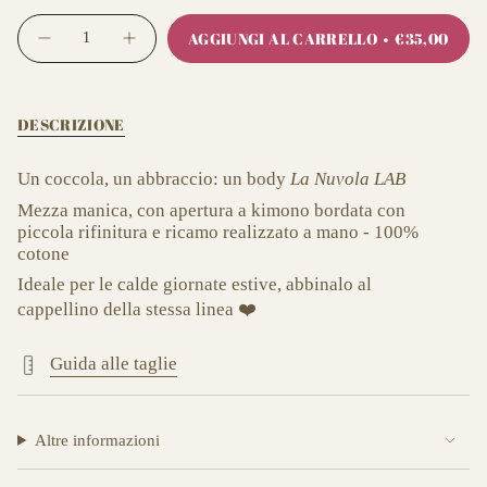
{"in_cart_html"=>"
AGGIUNGI AL CARRELLO
€35,00
<span
Diminuisci
Pulsante
la
aumenta
class=\"quantity-
quantità
quantità
cart\">
per
-
Body
Body
{{
LAB
LAB
DESCRIZIONE
quantity
newborn
newborn
mezza
mezza
}}
manica
manica
</span>
Un coccola, un abbraccio: un body
La Nuvola LAB
apertura
apertura
nel
a
a
Mezza manica, con apertura a kimono bordata con
kimono
kimono
carrello",
ricamo
ricamo
piccola rifinitura e ricamo realizzato a mano - 100%
"decrease"=>"Diminuisci
aereo
aereo"
cotone
la
quantità
Ideale per le calde giornate estive, abbinalo al
per
cappellino della stessa linea ❤️
{{
product
Guida alle taglie
}}",
"multiples_of"=>"Incrementi
di
{{
Altre informazioni
quantity
}}",