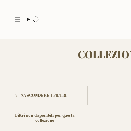
Vai
al
contenuto
Cerca
COLLEZIO
NASCONDERE I FILTRI
Filtri non disponibili per questa
collezione