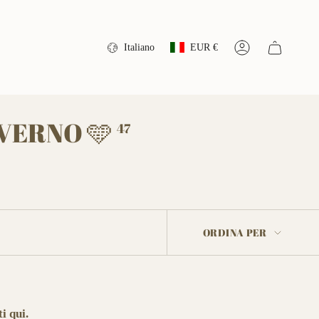
VALUTA
LINGUA
Italiano
EUR €
Account
VERNO 🩵
47
ORDINA
ORDINA PER
PER
i qui.