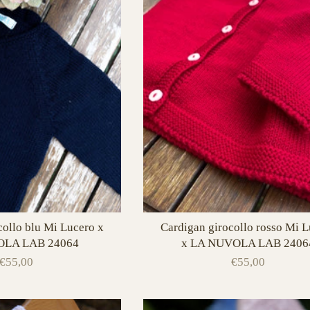
collo blu Mi Lucero x
Cardigan girocollo rosso Mi 
LA LAB 24064
x LA NUVOLA LAB 2406
€55,00
€55,00