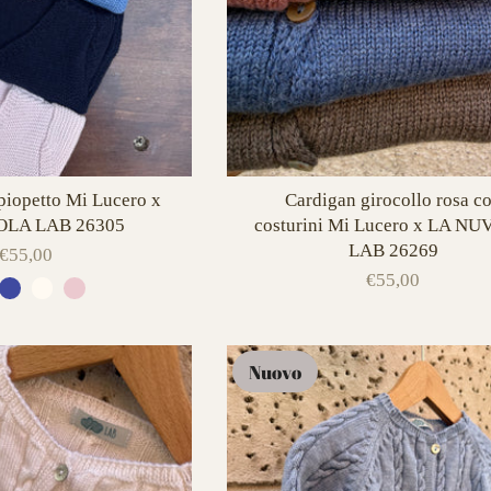
piopetto Mi Lucero x
Cardigan girocollo rosa c
LA LAB 26305
costurini Mi Lucero x LA N
LAB 26269
€55,00
€55,00
Nuovo