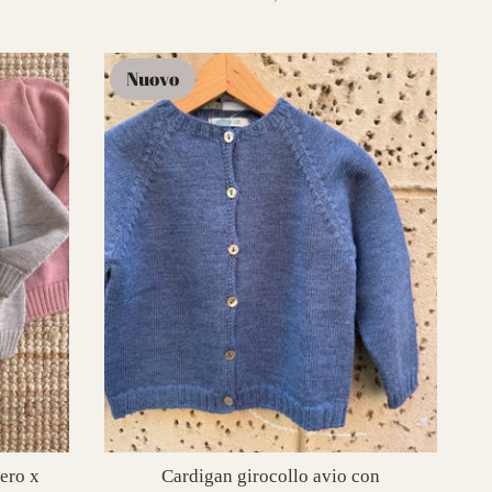
Nuovo
ero x
Cardigan girocollo avio con