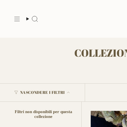
Vai
al
contenuto
Cerca
COLLEZIO
NASCONDERE I FILTRI
Filtri non disponibili per questa
collezione