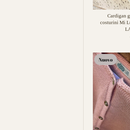
Cardigan g
costurini Mi
L
Nuovo