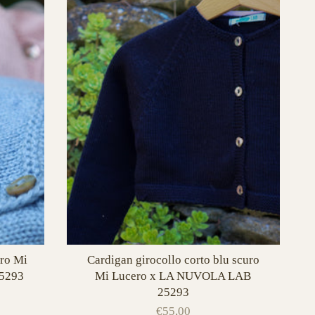
rro Mi
Cardigan girocollo corto blu scuro
5293
Mi Lucero x LA NUVOLA LAB
25293
€55,00