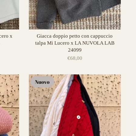
cero x
Giacca doppio petto con cappuccio
4
talpa Mi Lucero x LA NUVOLA LAB
24099
€68,00
Nuovo