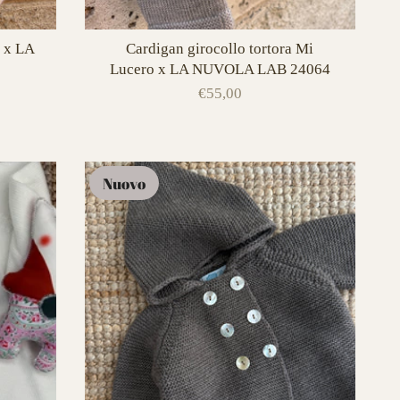
o x LA
Cardigan girocollo tortora Mi
Lucero x LA NUVOLA LAB 24064
€55,00
Nuovo